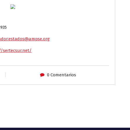
935
ador.estados@ampse.org
//sertecsur.net/
0 Comentarios