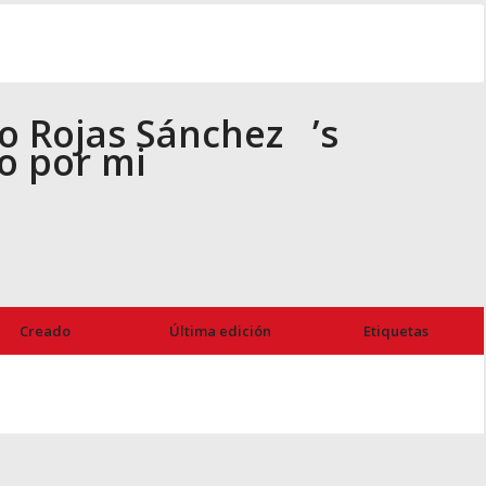
no Rojas Sánchez
’s
do por mi
Creado
Última edición
Etiquetas