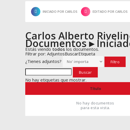
INICIADO POR CARLOS
EDITADO POR CARLOS
Carlos Alberto Riveli
Documentos
▸
Inicia
Estás viendo
todos
los documentos.
Filtrar por:
Adjuntos
Buscar
Etiqueta
¿Tienes adjuntos?
No hay etiquetas que mostrar.
Título
No hay documentos
para esta vista.